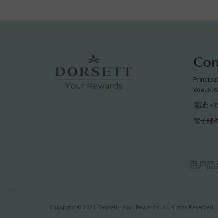
Con
Principa
Voeux R
電話:
+8
電子郵件
用戶語
Copyright © 2023, Dorsett - Your Rewards . All Rights Reserved .