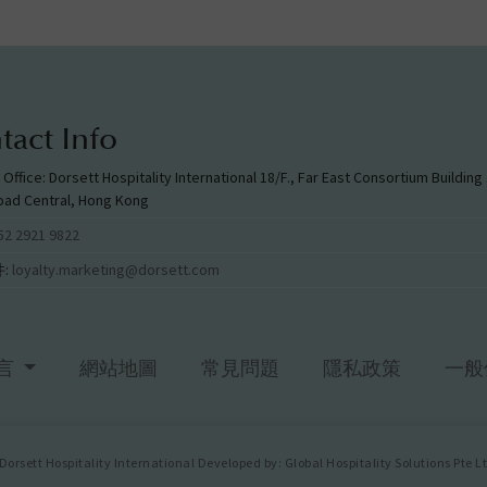
tact Info
l Office: Dorsett Hospitality International 18/F., Far East Consortium Buildin
oad Central, Hong Kong
52 2921 9822
:
loyalty.marketing@dorsett.com
言
網站地圖
常見問題
隱私政策
一般
 Dorsett Hospitality International Developed by: Global Hospitality Solutions Pte Lt