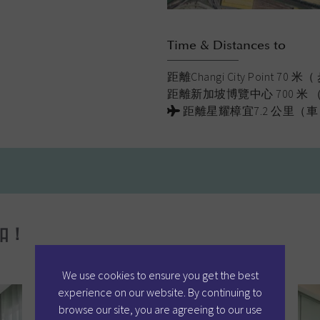
Time & Distances to
距離Changi City Point 70 
距離新加坡博覽中心 700 米 
距離星耀樟宜7.2 公里（車 
扣！
We use cookies to ensure you get the best
experience on our website. By continuing to
browse our site, you are agreeing to our use