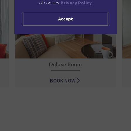
of cookies.
Privacy Policy
Accept
Deluxe Room
BOOK NOW
Deluxe Room