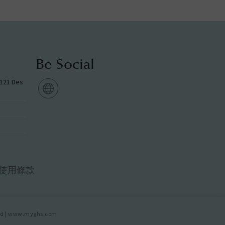
Be Social
g 121 Des
使用條款
d |
www.myghs.com