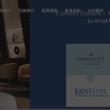
得積分
兌換積分
會員禮遇
會員促銷
合作夥伴